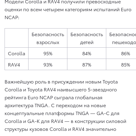
Модели Corolla и RAV4 получили превосходные
оценки по всем четырем категориям испытаний Euro
NCAP:
Безопасность
Безопасность
Безопасно
взрослых
детей
пешеход
Corolla
95%
84%
86%
RAV4
93%
87%
85%
Важнейшую роль в присуждении новым Toyota
Corolla и Toyota RAV4 наивысшего 5-звездного
рейтинга Euro NCAP сыграла глобальная
архитектура TNGA. С переходом на новые
концептуальные платформы TNGA — GA-C для
Corolla и GA-K для RAV4 — в конструкции силовой
структуры кузовов Corolla и RAV4 значительно