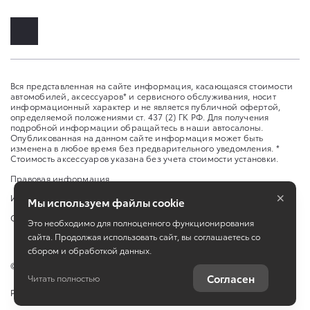
Вся представленная на сайте информация, касающаяся стоимости
автомобилей, аксессуаров* и сервисного обслуживания, носит
информационный характер и не является публичной офертой,
определяемой положениями ст. 437 (2) ГК РФ. Для получения
подробной информации обращайтесь в наши автосалоны.
Опубликованная на данном сайте информация может быть
изменена в любое время без предварительного уведомления. *
Стоимость аксессуаров указана без учета стоимости установки.
Правовая информация
×
Изменить настройку cookies
Мы используем файлы cookie
Сбросить cookie
Это необходимо для полноценного функционирования
сайта. Продолжая использовать сайт, вы соглашаетесь со
сбором и обработкой данных.
©
2026
ООО "Восток Моторс Юг"
Согласен
Читать полностью
Работает на технологиях
TradeDealer