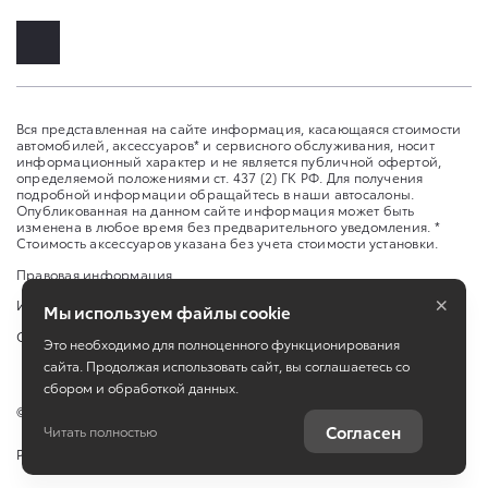
Вся представленная на сайте информация, касающаяся стоимости
автомобилей, аксессуаров* и сервисного обслуживания, носит
информационный характер и не является публичной офертой,
определяемой положениями ст. 437 (2) ГК РФ. Для получения
подробной информации обращайтесь в наши автосалоны.
Опубликованная на данном сайте информация может быть
изменена в любое время без предварительного уведомления. *
Стоимость аксессуаров указана без учета стоимости установки.
Правовая информация
×
Изменить настройку cookies
Мы используем файлы cookie
Сбросить cookie
Это необходимо для полноценного функционирования
сайта. Продолжая использовать сайт, вы соглашаетесь со
сбором и обработкой данных.
©
2026
ООО "Восток Моторс Юг"
Согласен
Читать полностью
Работает на технологиях
TradeDealer