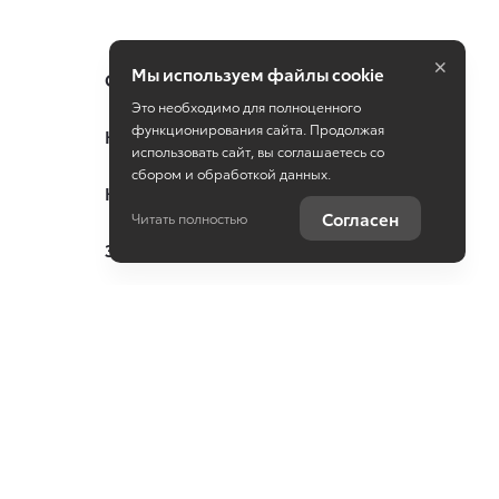
×
Мы используем файлы cookie
Специальные предложения
Это необходимо для полноценного
функционирования сайта. Продолжая
Консультация по кредиту
использовать сайт, вы соглашаетесь со
сбором и обработкой данных.
Консультация по страхованию
Согласен
Читать полностью
Записаться на сервис
Служба клиентской поддержки
Оцените ваш автомобиль