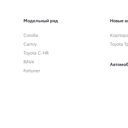
Модельный ряд
Новые а
Corolla
Корпора
Camry
Toyota 
Toyota C-HR
RAV4
Автомоб
Fortuner
Автомоб
Highlander
Toyota 
Land Cruiser Prado
Land Cruiser 300
Hilux
Условия
Alphard
Кредит
Hiace