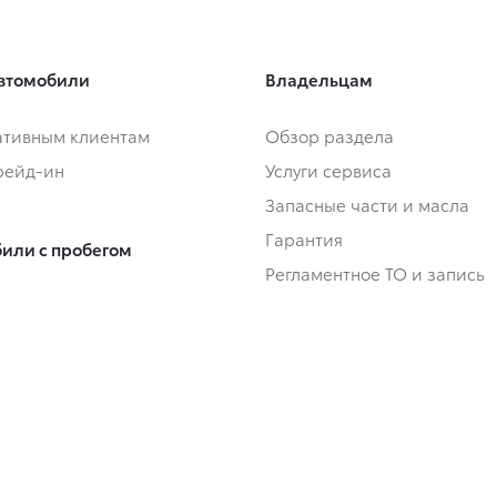
втомобили
Владельцам
тивным клиентам
Обзор раздела
Трейд-ин
Услуги сервиса
Запасные части и масла
Гарантия
или с пробегом
Регламентное ТО и запись
или с пробегом в наличии
Сервисные кампании
Трейд-ин
Сервисные предложения
Руководства
Замена на новый
 покупки
ование
О дилерском центре